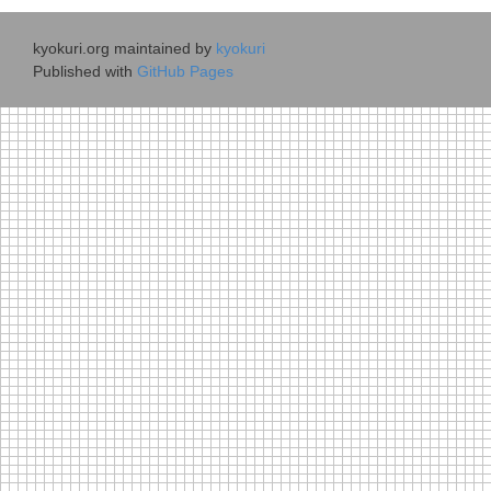
kyokuri.org maintained by
kyokuri
Published with
GitHub Pages